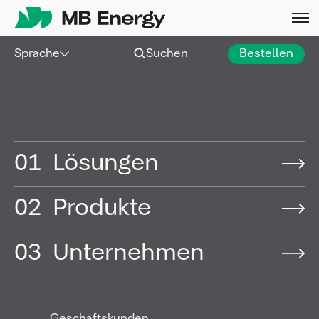
Skip
Sprache
Suchen
Bestellen
Hamburg |
02 Juni 2026
|
Pressemitteilung
MB Energy und Lechner
Racing verlängern
01
Lösungen
Partnerschaft, um die CO₂-
Reduktion weiter
02
Produkte
voranzutreiben
03
Unternehmen