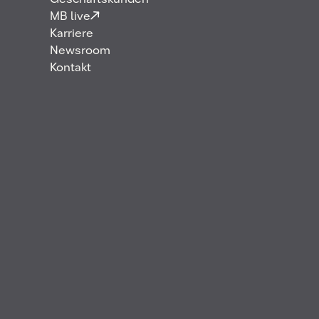
Geschäftskunden
MB live
Karriere
Newsroom
Kontakt
Das unabhängige und integrierte
Energieunternehmen MB Energy und das
erfolgreichste Team in der Geschichte des Porsche
Supercup, Lechner Racing, geben stolz die
Verlängerung ihrer langjährigen Partnerschaft um
weitere drei Jahre bekannt. Die Partnerschaft
umfasst die Porsche-Supercup-Saisons von 2026