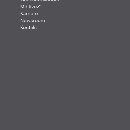
Geschäftskunden
MB live
N
O
P
R
S
T
Karriere
Newsroom
Kontakt
U
W
A
AdBlue
Additive & Kennzeichnungsmittel
Alkohol (Bioethanol)
Alkohol (Ethanol)
Ammoniak (grünes Ammoniak)
Autogas
AvGas (Aviation Gasoline)