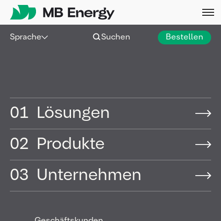
Skip
Sprache
Suchen
Bestellen
Branchenglossar: Begriffe
rund um Energie, Lagerung
& Infrastruktur
01
Lösungen
02
Produkte
A
B
C
D
E
F
03
Unternehmen
G
H
I/J
K
L
M