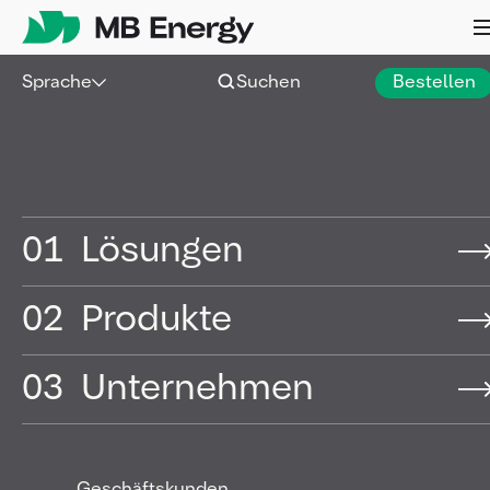
Skip
Sprache
Suchen
Bestellen
New Energy
New Energy steht bei MB Energy für die Entwicklung
und Bereitstellung moderner Energie- und
01
Lösungen
Kraftstofflösungen entlang der Energiewende.
Unser Anspruch: der bevorzugte unabhängige
Anbieter flüssiger Energieträger in unseren
02
Produkte
Kernmärkten zu sein – heute und morgen. Dafür
investieren wir in innovative Projekte, Initiativen und
03
Unternehmen
Technologien, die neue Energiequellen erschließen,
Emissionen reduzieren und unseren Kunden
verlässliche, zukunftsfähige Lösungen bieten.