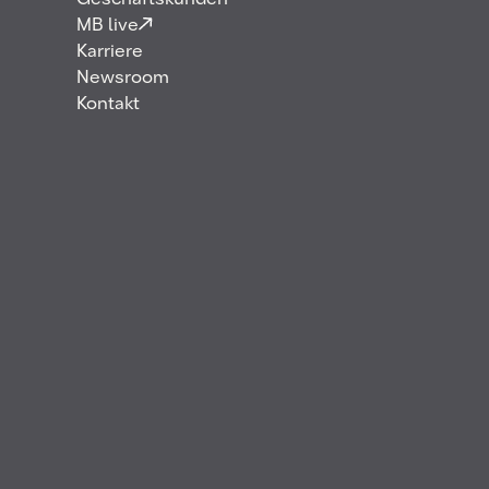
Geschäftskunden
Kraftstoffe, Chemikalien und Technologien
MB live
Karriere
Investitionsprojekte
Newsroom
Kontakt
Lagerung & Infrastruktur