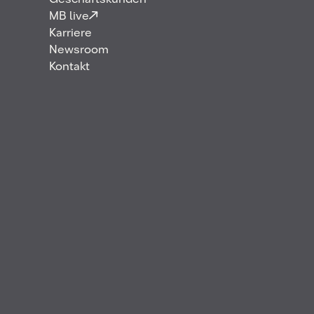
Geschäftskunden
MB live
Karriere
Newsroom
Kontakt
Anfang November konnten wir unseren neuen
Senior Vice President Sales & Marketing, André
Cardoso, bei Mabanaft begrüßen. Gemeinsam mit
den Teams in den Geschäftsbereichen Commercial
Road Transport, Energy Distribution und Aviation,
Marine & Wholesale wird er sich dem weiteren
Ausbau unseres Endkundengeschäfts widmen. Um