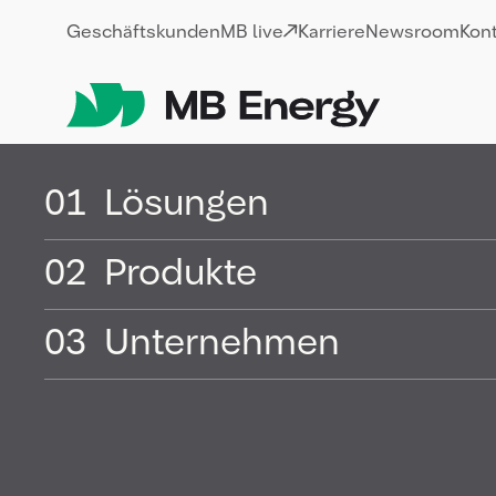
Skip
Geschäftskunden
MB live
Karriere
Newsroom
Kon
01
Lösungen
02
Produkte
Klindworth-K
03
Unternehmen
entwickelt s
willkommen 