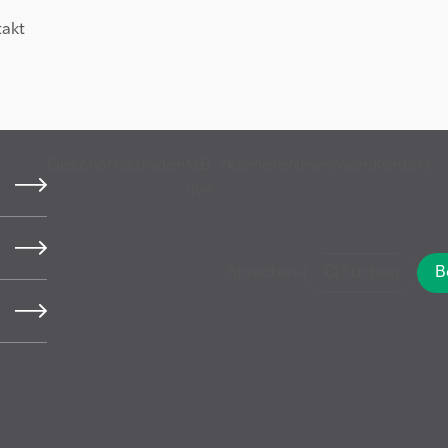
takt
Geschäftskunden
MB
Karriere
Newsroom
Kontakt
live
ronol Energie
Sprache
Suchen
B
ich weiter —
bei MB Energy