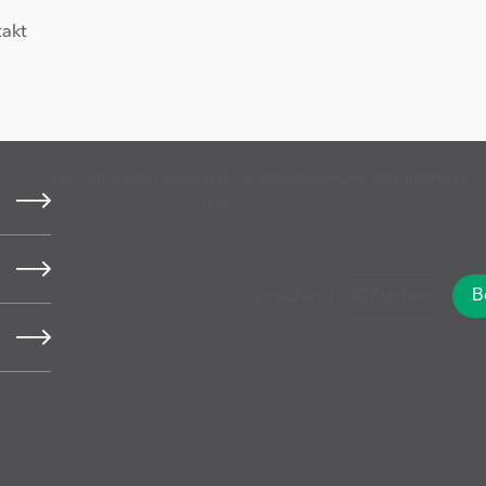
takt
Geschäftskunden
MB
Karriere
Newsroom
Kontakt
live
Sprache
Suchen
B