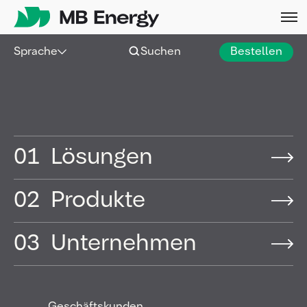
Skip
Sprache
Suchen
Bestellen
Hamburg |
19 Mai 2026
|
Pressemitteilung
MB Energy leistet einen
Beitrag zu Klimaprojekten
01
Lösungen
und unterstützt die
Wiedervernässung von
02
Produkte
Moorgebieten
03
Unternehmen