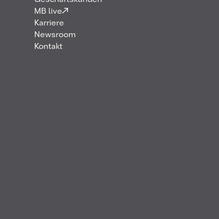
Geschäftskunden
MB live
Karriere
Newsroom
Kontakt
Das Hamburger Energieunternehmen MB Energy
baut sein langjähriges Engagement für
Klimaprojekte weiter aus. Seit 2008 unterstützt das
Unternehmen unter dem Motto „Handeln mit dem
Wissen von heute und Forschen für die Lösungen
von morgen“ Klimaprojekte in ganz Deutschland.
Der Schwerpunkt in diesem Jahr liegt auf der
Förderung von Bildung: Daher lädt das
Unternehmen Schulklassen ein, die Bedeutung der
Moore für Klima und Umwelt hautnah zu erleben.
Fünf Schulklassen aus dem Landkreis Cuxhaven
können das Ahlenmoor und das Infozentrum MoorIZ