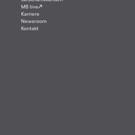
Geschäftskunden
MB live
Karriere
Newsroom
Kontakt
MB Energy freut sich bekannt zu geben, dass wir
der Initiative „United Nations Global Compact“
beigetreten sind – einer freiwilligen Initiative zur
Entwicklung, Umsetzung und Offenlegung
verantwortungsvoller Unternehmensführung. Mit
diesem Schritt schließt sich MB Energy einer
weltweiten Gemeinschaft von Unternehmen an, die
sich zu verantwortungsvollem Handeln
verpflichten, um eine Welt zu schaffen, in der wir