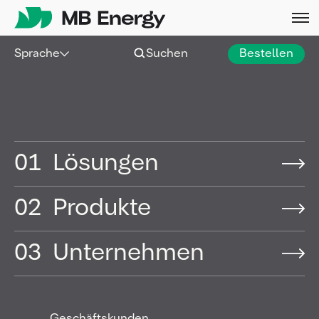
Skip
Sprache
Suchen
Bestellen
Hamburg |
20 Aug. 2025
|
Pressemitteilung
MB Energy tritt der „UN
Global Compact“ Initiative
01
Lösungen
bei
02
Produkte
03
Unternehmen