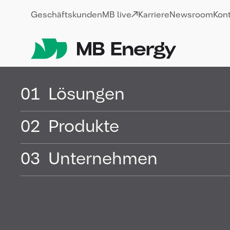
Skip
Geschäftskunden
MB live
Karriere
Newsroom
Kon
01
Lösungen
Hamburg |
10 Jan. 2022
|
Pressemittei
02
Produkte
Produkte für di
Electrofuel arb
03
Unternehmen