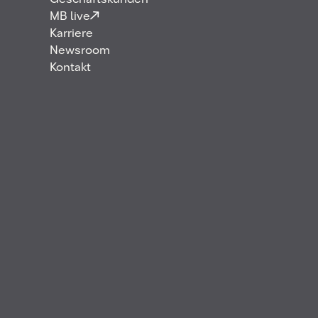
Geschäftskunden
MB live
Typische Anwendungen
Karriere
Newsroom
Technische Eigenschaften
Kontakt
Produktvarianten
FAQ