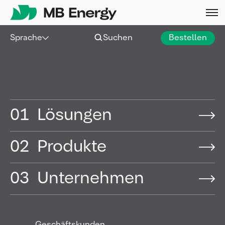
Skip
Sprache
Suchen
Bestellen
Schmierstoffe
Schmierstoffe sorgen dafür, dass Maschinen,
Fahrzeuge und Anlagen zuverlässig arbeiten. Sie
01
Lösungen
reduzieren Reibung, schützen Bauteile und
unterstützen stabile Abläufe – abgestimmt auf
konkrete Einsatzbedingungen.
02
Produkte
Mit MB Energy erhalten Sie passgenaue
03
Unternehmen
Schmierstofflösungen, technische Beratung und
eine Versorgung, die sich an Ihren Betrieb anpasst.
So bleiben Prozesse effizient, planbar und
betriebssicher.